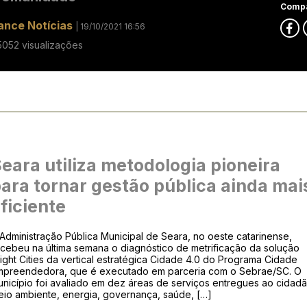
Compa
ance Notícias
| 19/10/2021 16:56
5052 visualizações
eara utiliza metodologia pioneira
ara tornar gestão pública ainda mai
ficiente
Administração Pública Municipal de Seara, no oeste catarinense,
cebeu na última semana o diagnóstico de metrificação da solução
ight Cities da vertical estratégica Cidade 4.0 do Programa Cidade
mpreendedora, que é executado em parceria com o Sebrae/SC. O
nicípio foi avaliado em dez áreas de serviços entregues ao cidadã
eio ambiente, energia, governança, saúde, […]