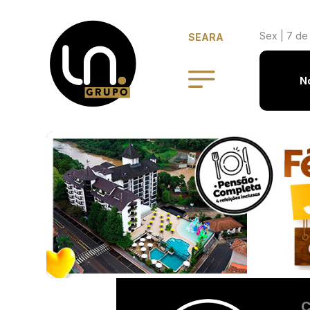
Sex | 7 de
SEARA
N
C