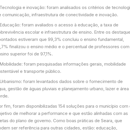
Tecnologia e inovação: foram analisados os critérios de tecnolog
e comunicação, infraestrutura de conectividade e inovação.
 Educação: foram avaliados o acesso à educação, a taxa de
brevivência escolar e infraestrutura de ensino. Entre os destaqu
pontados estiveram que 99,3% concluiu o ensino fundamental,
1,7% finalizou o ensino médio e o percentual de professores com
sino superior foi de 97,1%.
 Mobilidade: foram pesquisadas informações gerais, mobilidade
stentável e transporte público.
 Urbanismo: foram levantados dados sobre o fornecimento de
ua, gestão de águas pluviais e planejamento urbano, lazer e área
erde.
or fim, foram disponibilizadas 154 soluções para o município com
bjetivo de melhorar a performance e que estão alinhadas com as
etas do plano de governo. Como boas práticas de Seara, que
odem ser referência para outras cidades, estão: educação,