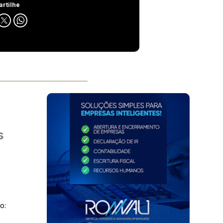
rtilhe
s
o: