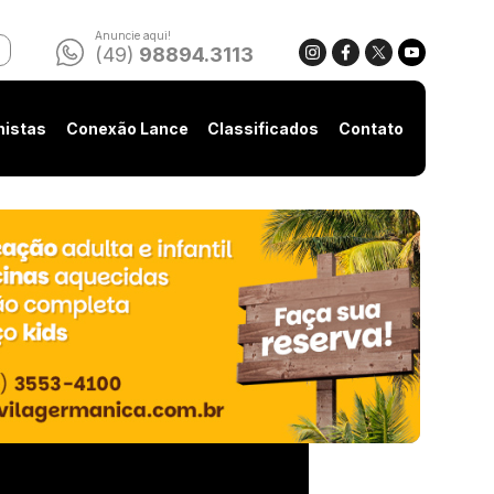
Anuncie aqui!
(49)
98894.3113
nistas
Conexão Lance
Classificados
Contato