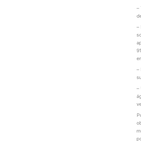
– 
d
–
so
a
9
en
–
su
–
ág
v
P
o
m
p