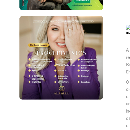
A
r
Br
E
O
c
e
ur
i
d
e