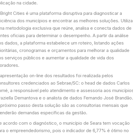
plicação na cidade.
Bright Cities é uma plataforma disruptiva para diagnosticar a
iciência dos municípios e encontrar as melhores soluções. Utiliza
ma metodologia exclusiva que reúne, analisa e conecta dados de
ntes oficiais para determinar o desempenho. A partir da análise
os dados, a plataforma estabelece um roteiro, listando ações
rioritárias, cronogramas e orçamentos para melhorar a qualidade
os serviços públicos e aumentar a qualidade de vida dos
oradores.
apresentação on-line dos resultados foi realizada pelos
onsultores credenciados ao Sebrae/SC: o head de dados Carlos
omé, a responsável pelo atendimento e assessoria aos município
raziella Demantova e o analista de dados Fernando José Brandão
 próximo passo desta solução são as consultorias mensais que
tenderão demandas específicas da gestão.
e acordo com o diagnóstico, o município de Seara tem vocação
ara o empreendedorismo, pois o indicador de 6,77% é ótimo no