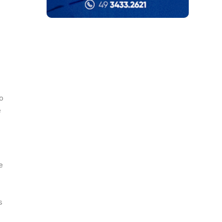
o
e
e
s