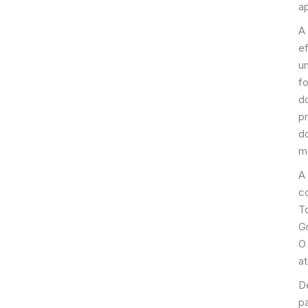
a
A 
ef
u
fo
d
p
d
m
A 
c
T
G
O
a
D
p