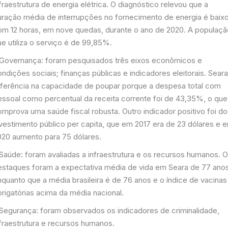
fraestrutura de energia elétrica. O diagnóstico relevou que a
uração média de interrupções no fornecimento de energia é baixo
om 12 horas, em nove quedas, durante o ano de 2020. A populaçã
e utiliza o serviço é de 99,85%.
 Governança: foram pesquisados três eixos econômicos e
ndições sociais; finanças públicas e indicadores eleitorais. Seara
eferência na capacidade de poupar porque a despesa total com
essoal como percentual da receita corrente foi de 43,35%, o que
omprova uma saúde fiscal robusta. Outro indicador positivo foi do
nvestimento público per capita, que em 2017 era de 23 dólares e 
020 aumento para 75 dólares.
 Saúde: foram avaliadas a infraestrutura e os recursos humanos. 
estaques foram a expectativa média de vida em Seara de 77 anos
nquanto que a média brasileira é de 76 anos e o índice de vacinas
rigatórias acima da média nacional.
 Segurança: foram observados os indicadores de criminalidade,
nfraestrutura e recursos humanos.