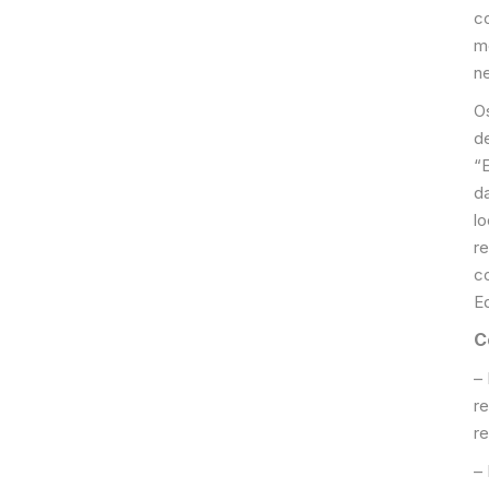
c
m
n
O
d
“
d
l
re
c
E
C
–
r
r
–