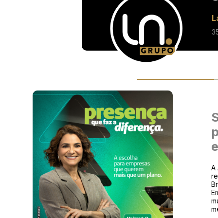
L
3
S
p
e
A 
re
Br
E
mu
m