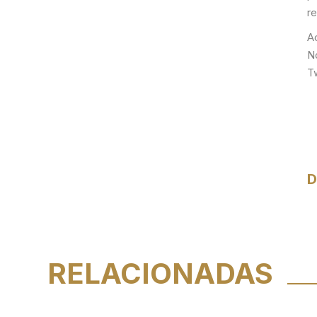
r
A
N
T
D
RELACIONADAS