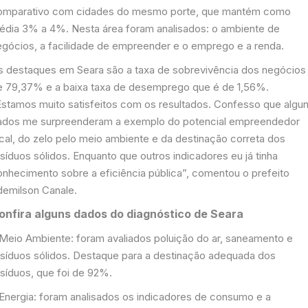
omparativo com cidades do mesmo porte, que mantém como
édia 3% a 4%. Nesta área foram analisados: o ambiente de
egócios, a facilidade de empreender e o emprego e a renda.
s destaques em Seara são a taxa de sobrevivência dos negócios
e 79,37% e a baixa taxa de desemprego que é de 1,56%.
Estamos muito satisfeitos com os resultados. Confesso que algu
ados me surpreenderam a exemplo do potencial empreendedor
ocal, do zelo pelo meio ambiente e da destinação correta dos
síduos sólidos. Enquanto que outros indicadores eu já tinha
onhecimento sobre a eficiência pública”, comentou o prefeito
demilson Canale.
onfira alguns dados do diagnóstico de Seara
 Meio Ambiente: foram avaliados poluição do ar, saneamento e
esíduos sólidos. Destaque para a destinação adequada dos
esíduos, que foi de 92%.
 Energia: foram analisados os indicadores de consumo e a