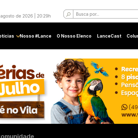
Buscar
 agosto de 2026 | 20:29h
por:
otícias
Nosso #Lance
O Nosso Elenco
LanceCast
Colu
omunidade