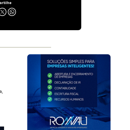
rtilhe
a,