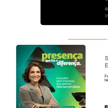
G
2
S
E
E
ta