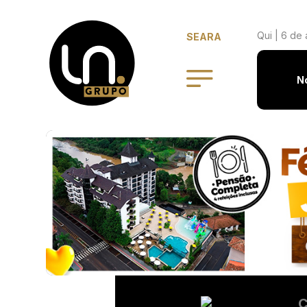
Qui | 6 de
SEARA
N
C