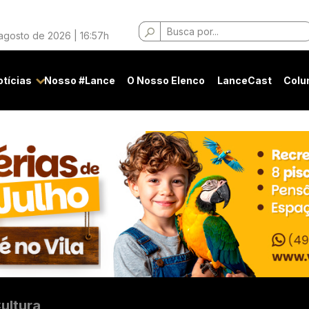
Buscar
 agosto de 2026 | 16:57h
por:
otícias
Nosso #Lance
O Nosso Elenco
LanceCast
Colu
ultura