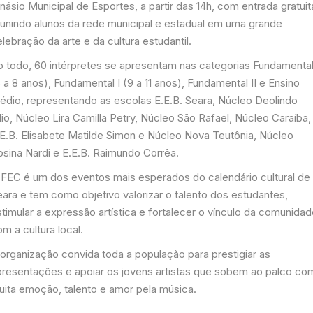
násio Municipal de Esportes, a partir das 14h, com entrada gratuit
eunindo alunos da rede municipal e estadual em uma grande
lebração da arte e da cultura estudantil.
o todo, 60 intérpretes se apresentam nas categorias Fundamental
 a 8 anos), Fundamental I (9 a 11 anos), Fundamental II e Ensino
édio, representando as escolas E.E.B. Seara, Núcleo Deolindo
lio, Núcleo Lira Camilla Petry, Núcleo São Rafael, Núcleo Caraíba,
.E.B. Elisabete Matilde Simon e Núcleo Nova Teutônia, Núcleo
osina Nardi e E.E.B. Raimundo Corrêa.
 FEC é um dos eventos mais esperados do calendário cultural de
eara e tem como objetivo valorizar o talento dos estudantes,
timular a expressão artística e fortalecer o vínculo da comunida
m a cultura local.
 organização convida toda a população para prestigiar as
presentações e apoiar os jovens artistas que sobem ao palco co
uita emoção, talento e amor pela música.