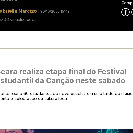
Compa
abriella Narcizo
| 30/10/2025 15:48
5706 visualizações
eara realiza etapa final do Festival
studantil da Canção neste sábado
vento reúne 60 estudantes de nove escolas em uma tarde de músic
lento e celebração da cultura local