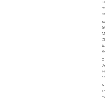
Gi
r
ce
A
(6
M
Zí
E
R
O
S
es
co
A
a
m