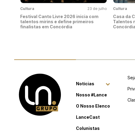
Cultura
23 de julho
Cultura
Festival Canto Livre 2026 inicia com
Casa da C
talentos mirins e define primeiros
Talentos
finalistas em Concórdia
Concórdi
Sej
Notícias
Pri
Nosso #Lance
Cla
O Nosso Elenco
LanceCast
Colunistas