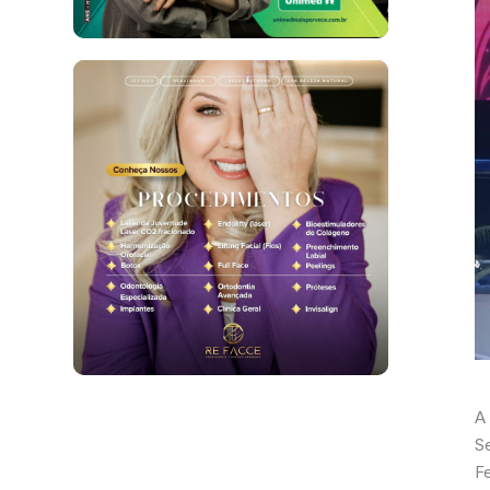
A
S
Fe