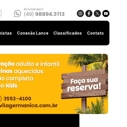
Anuncie aqui!
(49)
98894.3113
nistas
Conexão Lance
Classificados
Contato