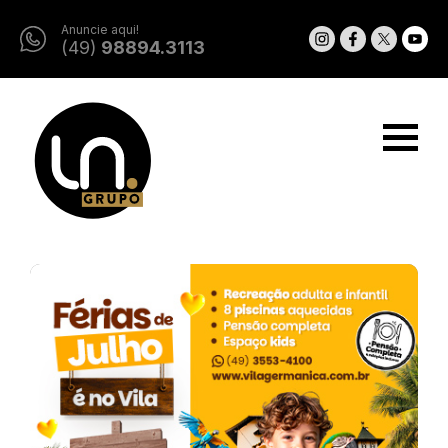
Anuncie aqui!
(49)
98894.3113