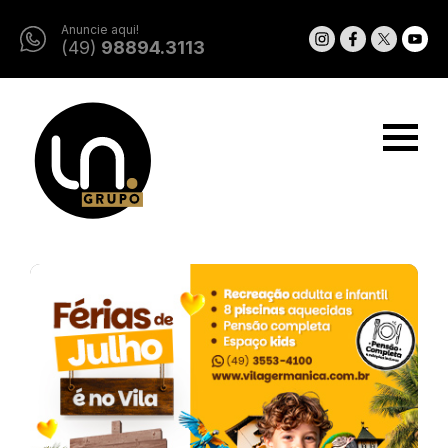
Anuncie aqui!
(49)
98894.3113