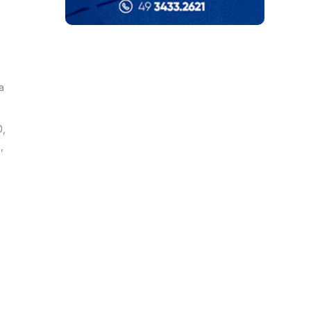
a
0,
,