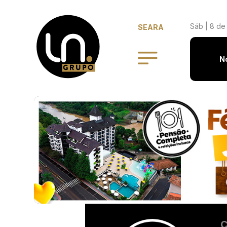
Sáb | 8 de
SEARA
N
C