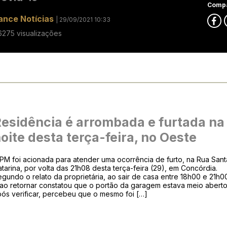
Compa
ance Notícias
| 29/09/2021 10:33
6275 visualizações
esidência é arrombada e furtada na
oite desta terça-feira, no Oeste
PM foi acionada para atender uma ocorrência de furto, na Rua Sant
tarina, por volta das 21h08 desta terça-feira (29), em Concórdia.
gundo o relato da proprietária, ao sair de casa entre 18h00 e 21h0
 ao retornar constatou que o portão da garagem estava meio aberto
ós verificar, percebeu que o mesmo foi […]