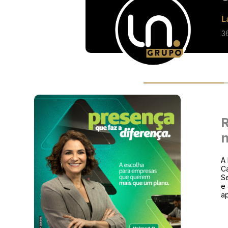
L
3
R
n
A 
Ca
Se
e
ap