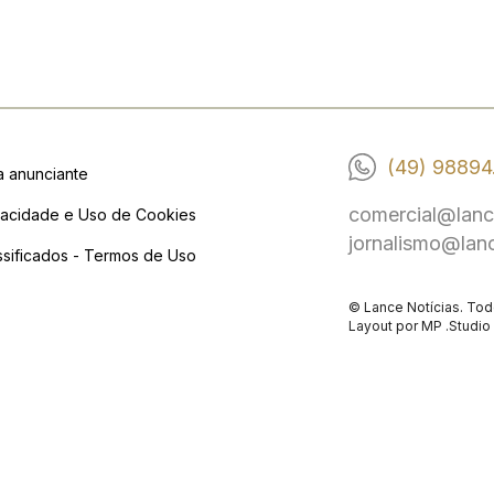
(49) 98894
a anunciante
comercial@lanc
vacidade e Uso de Cookies
jornalismo@lan
ssificados - Termos de Uso
© Lance Notícias. Tod
Layout por
MP .Studio 