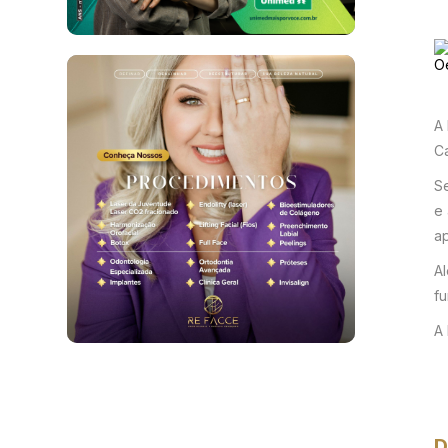
A 
Ca
Se
e
a
A
fu
A 
D