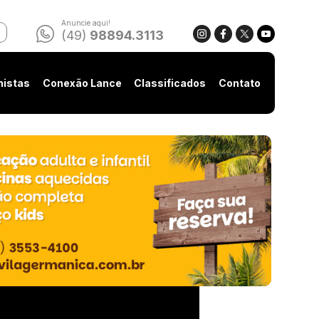
Anuncie aqui!
(49)
98894.3113
nistas
Conexão Lance
Classificados
Contato