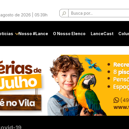
Buscar
 agosto de 2026 | 05:39h
por:
otícias
Nosso #Lance
O Nosso Elenco
LanceCast
Colu
ovid-19