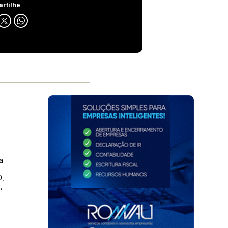
rtilhe
a
0,
,