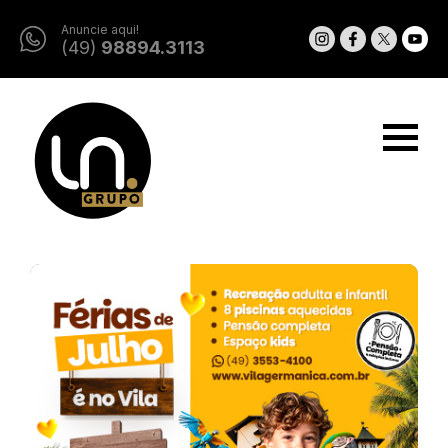
Anuncie aqui!
(49)
98894.3113