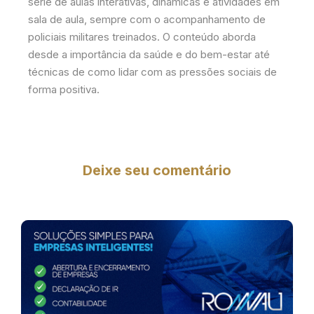
série de aulas interativas, dinâmicas e atividades em
sala de aula, sempre com o acompanhamento de
policiais militares treinados. O conteúdo aborda
desde a importância da saúde e do bem-estar até
técnicas de como lidar com as pressões sociais de
forma positiva.
Deixe seu comentário