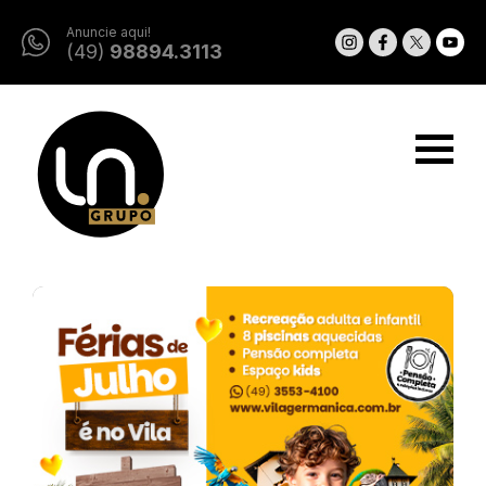
Anuncie aqui!
(49)
98894.3113