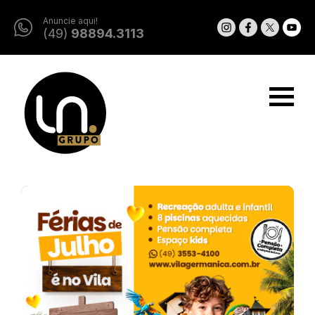
Anuncie aqui!
(49)
98894.3113