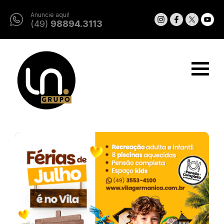
Anuncie aqui!
(49)
98894.3113