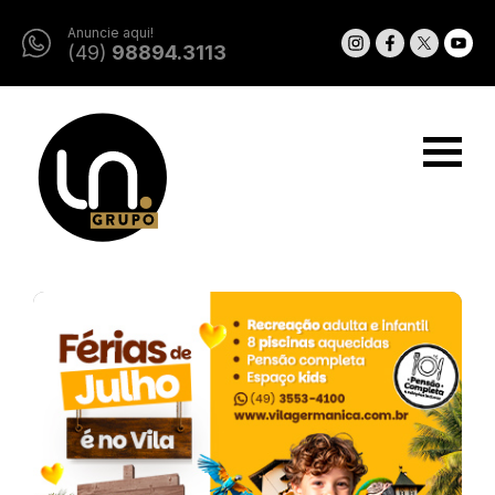
Anuncie aqui!
(49)
98894.3113