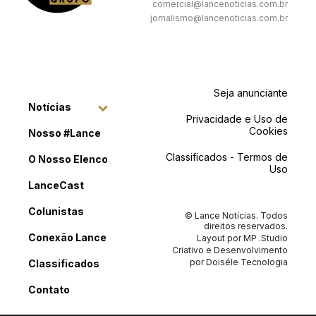
comercial@lancenoticias.com.br
jornalismo@lancenoticias.com.br
Seja anunciante
Notícias
Privacidade e Uso de
Cookies
Nosso #Lance
Classificados - Termos de
O Nosso Elenco
Uso
LanceCast
Colunistas
© Lance Notícias. Todos
direitos reservados.
Conexão Lance
Layout por
MP .Studio
Criativo
e Desenvolvimento
por
Doiséle Tecnologia
Classificados
Contato