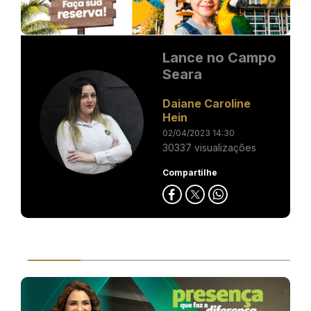
Lance no Campo
Seara
Daiane Caroline
Hein
02/04/2023 14:30
30337 visualizações
Compartilhe