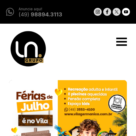
Anuncie aqui!
(49)
98894.3113