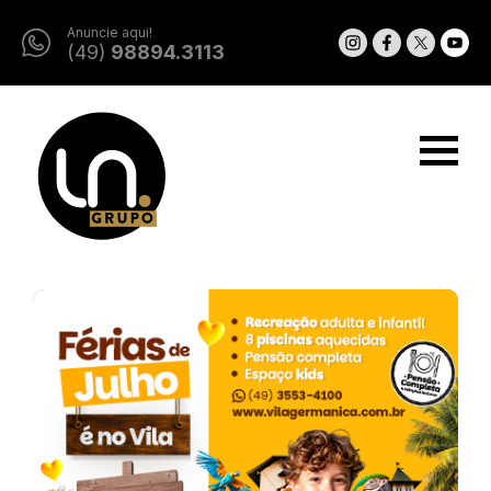
Anuncie aqui!
(49)
98894.3113