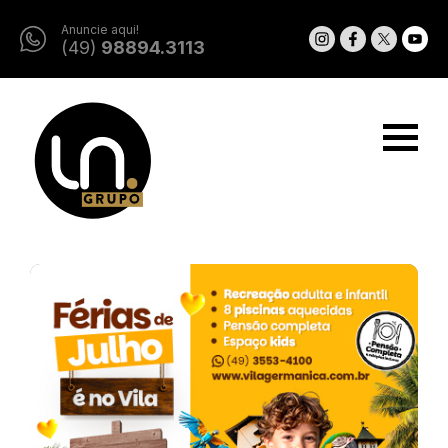
Anuncie aqui!
(49)
98894.3113