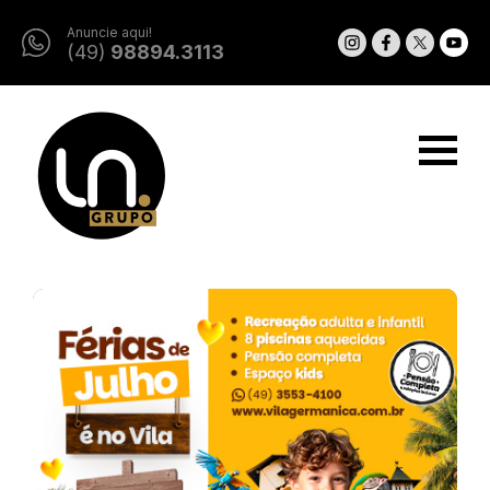
Anuncie aqui!
(49)
98894.3113