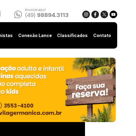
Anuncie aqui!
(49)
98894.3113
nistas
Conexão Lance
Classificados
Contato