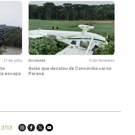
21 de julho
Acidente
6 de fevereiro
Rio
Avião que decolou de Concórdia cai no
sta escapa
Paraná
.3113