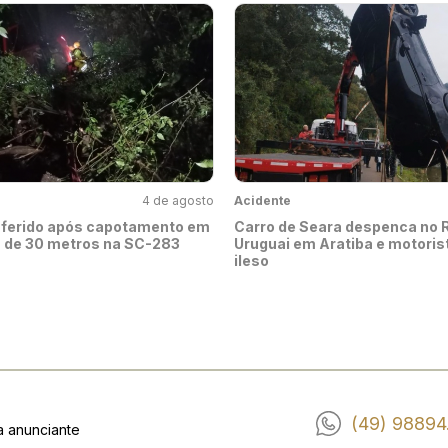
4 de agosto
Acidente
a ferido após capotamento em
Carro de Seara despenca no 
a de 30 metros na SC-283
Uruguai em Aratiba e motori
ileso
(49) 98894
a anunciante