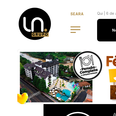
Qui | 6 de 
SEARA
N
A