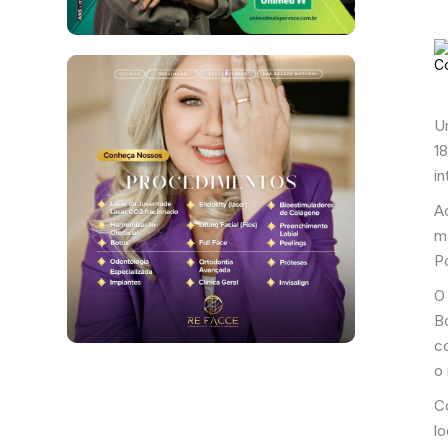
U
1
in
Ao
m
P
O
B
c
o
C
l