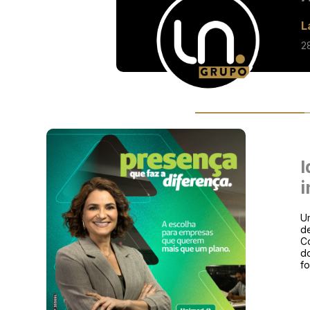
L
2
I
i
Um
de
Co
d
f