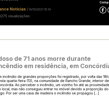
Compa
ance Notícias
| 14/10/2021 15:14
8275 visualizações
doso de 71 anos morre durante
ncêndio em residência, em Concórdi
 incêndio de grandes proporções foi registrado, por volta das 18h
sta quarta-feira (13), na comunidade de Rancho Grande, interior d
ncórdia. Ao perceber o incêndio, um vizinho foi até as proximidad
o local, mas não conseguiu entrar no imóvel devido a proporção do
ogo. Por ser uma casa de madeira o incêndio se propagou […]