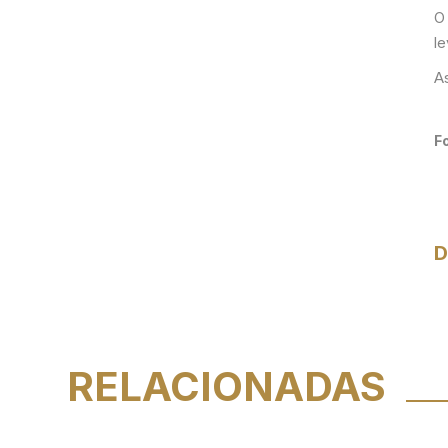
O 
le
A
F
D
RELACIONADAS