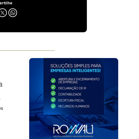
rtilhe
a
,
e
es