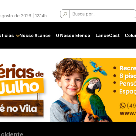
Buscar
agosto de 2026 | 12:14h
por:
otícias
Nosso #Lance
O Nosso Elenco
LanceCast
Colu
cidente