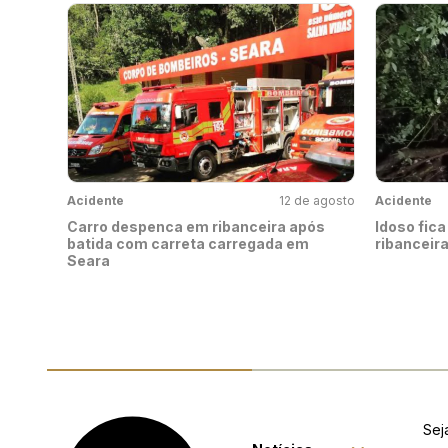
Acidente
12 de agosto
Acidente
Carro despenca em ribanceira após
Idoso fic
batida com carreta carregada em
ribanceir
Seara
Sej