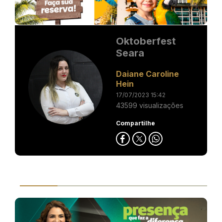
Oktoberfest
Seara
Daiane Caroline
Hein
17/07/2023 15:42
43599 visualizações
Compartilhe