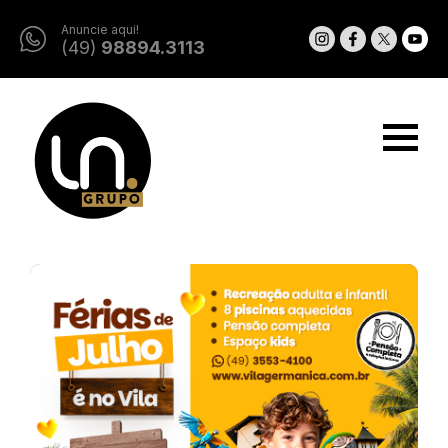
Anuncie aqui!
(49)
98894.3113