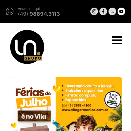
Anuncie aqui!
(49)
98894.3113