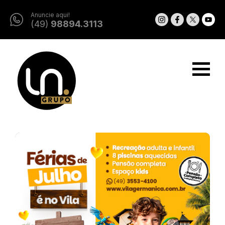
Anuncie aqui!
(49)
98894.3113