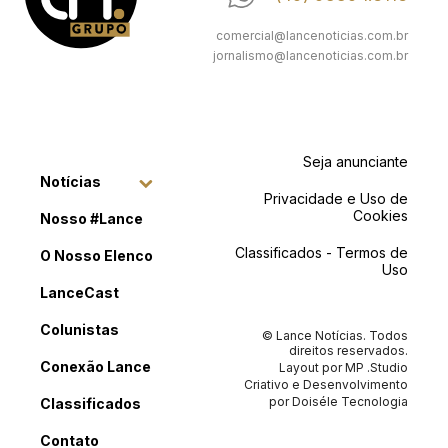
comercial@lancenoticias.com.br
jornalismo@lancenoticias.com.br
Seja anunciante
Notícias
Privacidade e Uso de
Cookies
Nosso #Lance
Classificados - Termos de
O Nosso Elenco
Uso
LanceCast
Colunistas
© Lance Notícias. Todos
direitos reservados.
Conexão Lance
Layout por
MP .Studio
Criativo
e Desenvolvimento
por
Doiséle Tecnologia
Classificados
Contato