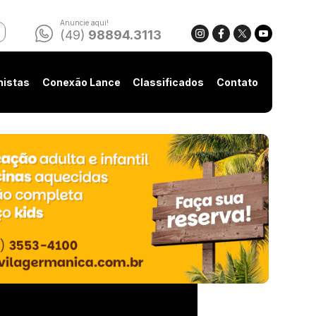
Anuncie aqui!
(49)
98894.3113
nistas
Conexão Lance
Classificados
Contato