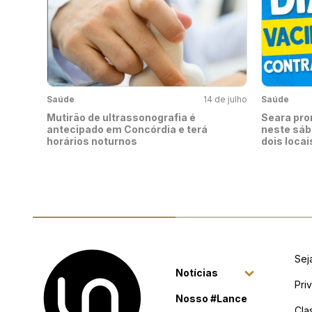
Saúde
14 de julho
Saúde
Mutirão de ultrassonografia é
Seara pro
antecipado em Concórdia e terá
neste sá
horários noturnos
dois locai
Sej
Notícias
Pri
Nosso #Lance
Cla