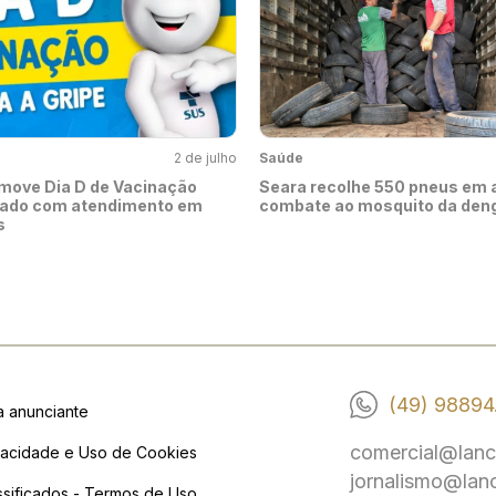
2 de julho
Saúde
move Dia D de Vacinação
Seara recolhe 550 pneus em 
bado com atendimento em
combate ao mosquito da den
s
(49) 98894
a anunciante
comercial@lanc
vacidade e Uso de Cookies
jornalismo@lan
ssificados - Termos de Uso