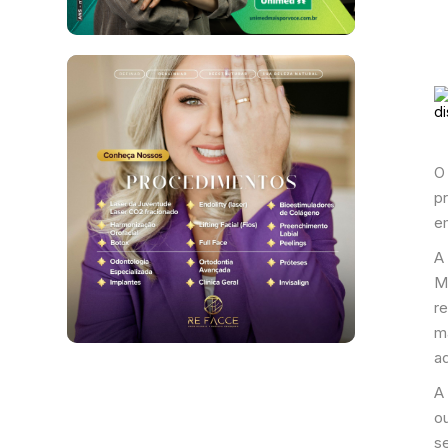
O 
p
e
A 
M
r
m
a
A
o
s