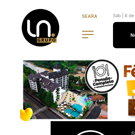
Sáb | 8 de
SEARA
N
S