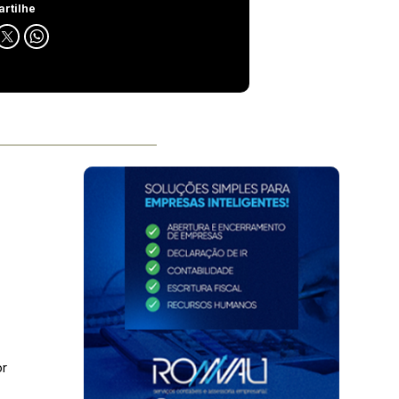
rtilhe
a
m
or