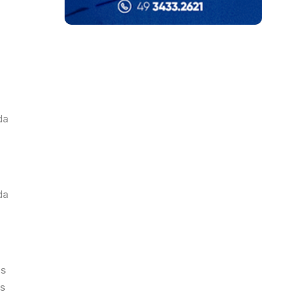
da
da
os
os