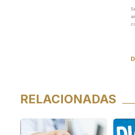
S
a
c
D
RELACIONADAS