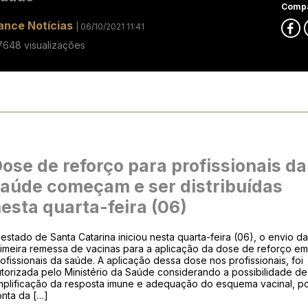
Compa
ance Notícias
| 06/10/2021 11:41
7648 visualizações
ose de reforço para profissionais da
aúde começam e ser distribuídas
esta quarta-feira (06)
estado de Santa Catarina iniciou nesta quarta-feira (06), o envio d
rimeira remessa de vacinas para a aplicação da dose de reforço e
ofissionais da saúde. A aplicação dessa dose nos profissionais, foi
torizada pelo Ministério da Saúde considerando a possibilidade de
mplificação da resposta imune e adequação do esquema vacinal, p
onta da […]