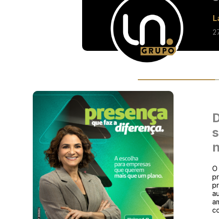
L
2
D
s
n
O 
p
pr
au
a
c