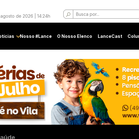
Buscar
 agosto de 2026 | 14:24h
por:
otícias
Nosso #Lance
O Nosso Elenco
LanceCast
Colu
aúde