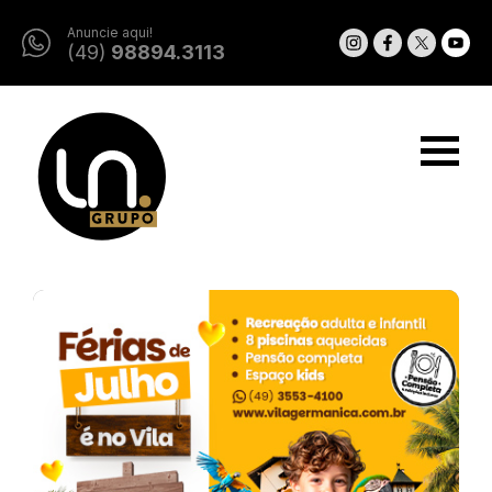
Anuncie aqui!
(49)
98894.3113