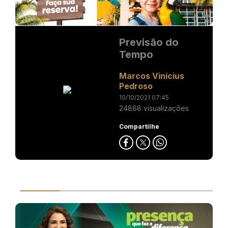
Previsão do
Tempo
Marcos Vinícius
Pedroso
10/10/2021 07:45
24868 visualizações
Compartilhe