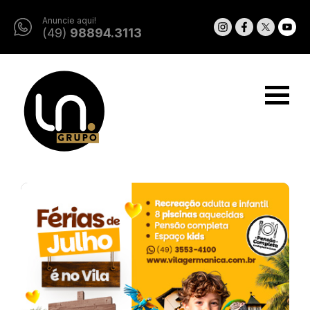
Anuncie aqui!
(49)
98894.3113