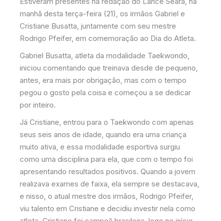
Estiveram presentes na redação do Lance Seara, na
manhã desta terça-feira (21), os irmãos Gabriel e
Cristiane Busatta, juntamente com seu mestre
Rodrigo Pfeifer, em comemoração ao Dia do Atleta.
Gabriel Busatta, atleta da modalidade Taekwondo,
iniciou comentando que treinava desde de pequeno,
antes, era mais por obrigação, mas com o tempo
pegou o gosto pela coisa e começou a se dedicar
por inteiro.
Já Cristiane, entrou para o Taekwondo com apenas
seus seis anos de idade, quando era uma criança
muito ativa, e essa modalidade esportiva surgiu
como uma disciplina para ela, que com o tempo foi
apresentando resultados positivos. Quando a jovem
realizava exames de faixa, ela sempre se destacava,
e nisso, o atual mestre dos irmãos, Rodrigo Pfeifer,
viu talento em Cristiane e decidiu investir nela como
atleta. Cristiane foi campeã brasileira, logo no início