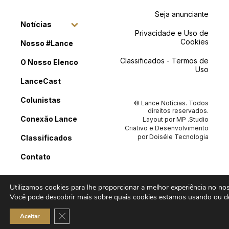
Seja anunciante
Notícias
Privacidade e Uso de
Cookies
Nosso #Lance
Classificados - Termos de
O Nosso Elenco
Uso
LanceCast
Colunistas
© Lance Notícias. Todos
direitos reservados.
Conexão Lance
Layout por
MP .Studio
Criativo
e Desenvolvimento
por
Doiséle Tecnologia
Classificados
Contato
Utilizamos cookies para lhe proporcionar a melhor experiência no noss
Você pode descobrir mais sobre quais cookies estamos usando ou de
Close GDPR Cookie Banner
Aceitar