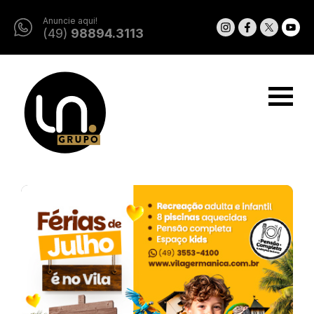
Anuncie aqui!
(49)
98894.3113