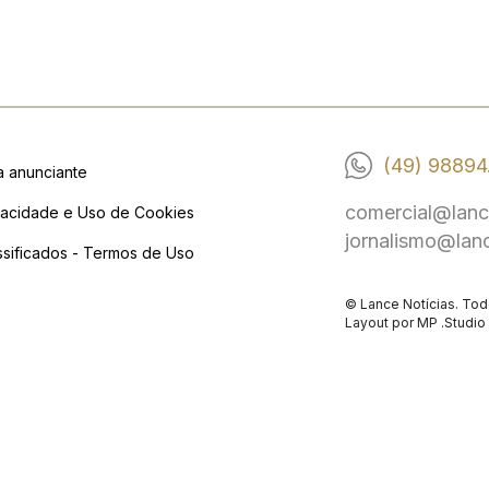
(49) 98894
a anunciante
comercial@lanc
vacidade e Uso de Cookies
jornalismo@lan
ssificados - Termos de Uso
© Lance Notícias. Tod
Layout por
MP .Studio 