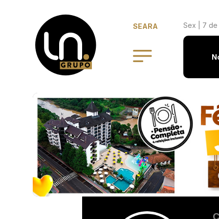
Sex | 7 de
SEARA
N
C