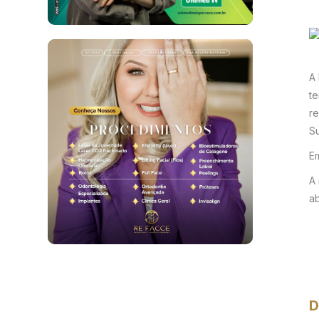
A 
te
re
Su
Em
A 
ab
D