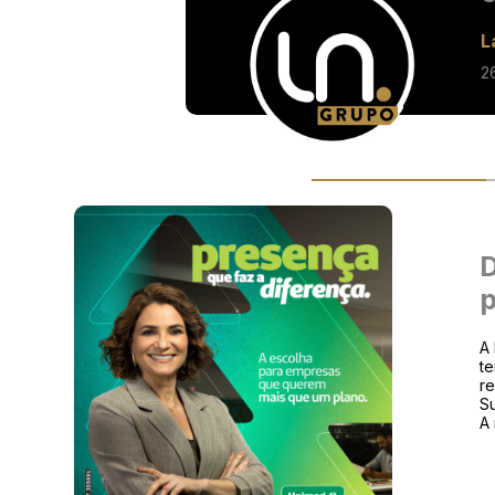
L
2
D
p
A 
te
re
Su
A 