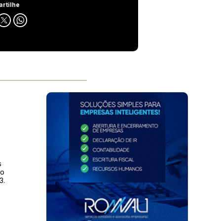
rtilhe
s
to
3.