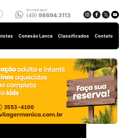
Anuncie aqui!
(49)
98894.3113
nistas
Conexão Lance
Classificados
Contato