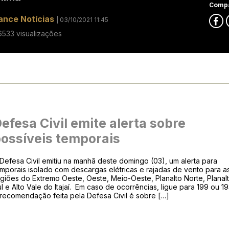
Compa
ance Notícias
| 03/10/2021 11:45
6533 visualizações
efesa Civil emite alerta sobre
ossíveis temporais
Defesa Civil emitiu na manhã deste domingo (03), um alerta para
mporais isolado com descargas elétricas e rajadas de vento para a
giões do Extremo Oeste, Oeste, Meio-Oeste, Planalto Norte, Planal
l e Alto Vale do Itajaí. Em caso de ocorrências, ligue para 199 ou 19
recomendação feita pela Defesa Civil é sobre […]