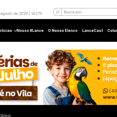
Buscar
 agosto de 2026 | 14:27h
por:
otícias
Nosso #Lance
O Nosso Elenco
LanceCast
Colu
lima