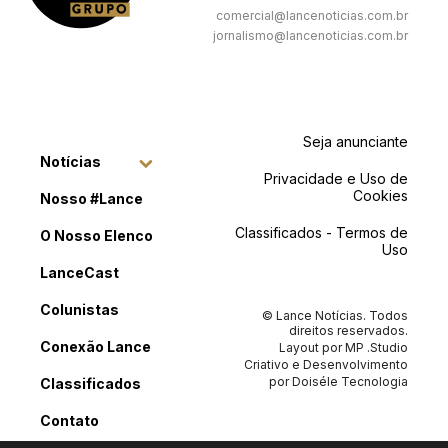
comercial@lancenoticias.com.br
jornalismo@lancenoticias.com.br
Seja anunciante
Notícias
Privacidade e Uso de
Cookies
Nosso #Lance
Classificados - Termos de
O Nosso Elenco
Uso
LanceCast
Colunistas
© Lance Notícias. Todos
direitos reservados.
Conexão Lance
Layout por
MP .Studio
Criativo
e Desenvolvimento
por
Doiséle Tecnologia
Classificados
Contato