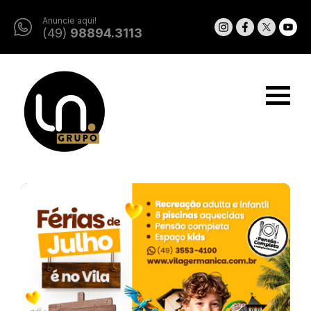
Anuncie aqui!
(49)
98894.3113