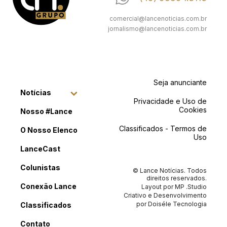
comercial@lancenoticias.com.br
jornalismo@lancenoticias.com.br
Seja anunciante
Notícias
Privacidade e Uso de
Cookies
Nosso #Lance
Classificados - Termos de
O Nosso Elenco
Uso
LanceCast
Colunistas
© Lance Notícias. Todos
direitos reservados.
Conexão Lance
Layout por
MP .Studio
Criativo
e Desenvolvimento
por
Doiséle Tecnologia
Classificados
Contato