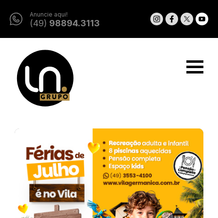
Anuncie aqui!
(49)
98894.3113