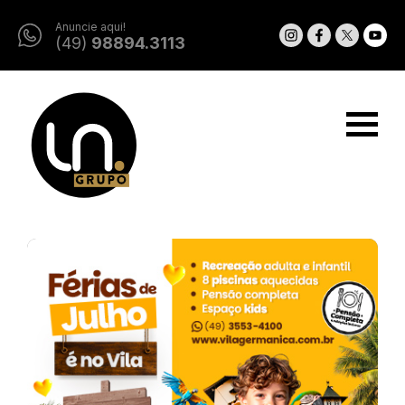
Anuncie aqui!
(49)
98894.3113