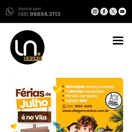
Anuncie aqui!
(49)
98894.3113