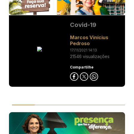
Covid-19
Marcos Vinícius
Pedroso
17/11/2021 14:13
21546 visualizações
Compartilhe