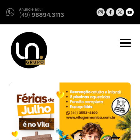
Anuncie aqui!
(49)
98894.3113