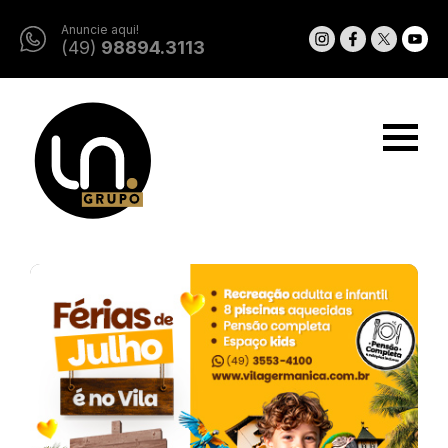
Anuncie aqui!
(49)
98894.3113