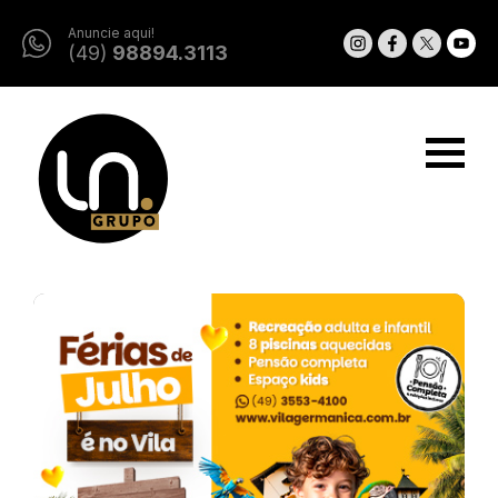
Anuncie aqui!
(49)
98894.3113