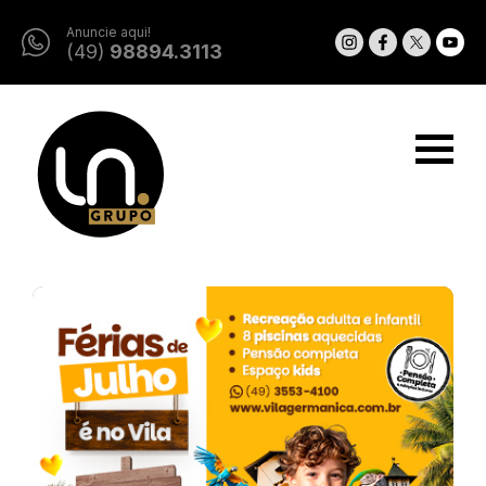
Anuncie aqui!
(49)
98894.3113