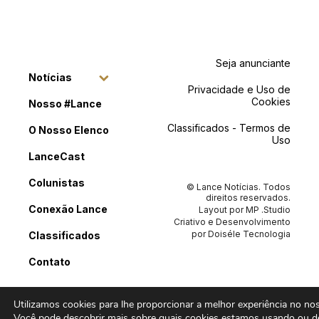
Seja anunciante
Notícias
Privacidade e Uso de
Cookies
Nosso #Lance
Classificados - Termos de
O Nosso Elenco
Uso
LanceCast
Colunistas
© Lance Notícias. Todos
direitos reservados.
Conexão Lance
Layout por
MP .Studio
Criativo
e Desenvolvimento
por
Doiséle Tecnologia
Classificados
Contato
Utilizamos cookies para lhe proporcionar a melhor experiência no noss
Você pode descobrir mais sobre quais cookies estamos usando ou de