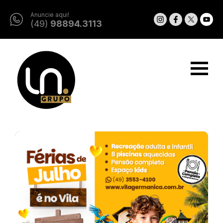
Anuncie aqui!
(49)
98894.3113