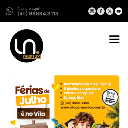
Anuncie aqui!
(49)
98894.3113