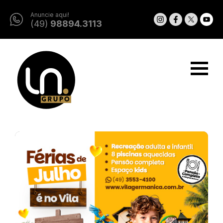
Anuncie aqui!
(49)
98894.3113