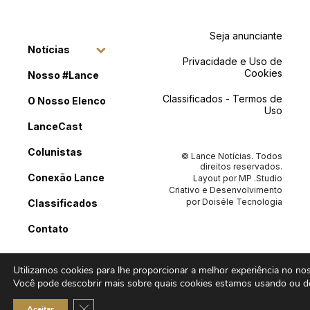
Seja anunciante
Notícias
Privacidade e Uso de
Cookies
Nosso #Lance
Classificados - Termos de
O Nosso Elenco
Uso
LanceCast
Colunistas
© Lance Notícias. Todos
direitos reservados.
Conexão Lance
Layout por
MP .Studio
Criativo
e Desenvolvimento
por
Doiséle Tecnologia
Classificados
Contato
Utilizamos cookies para lhe proporcionar a melhor experiência no noss
Você pode descobrir mais sobre quais cookies estamos usando ou de
Close GDPR Cookie Banner
Aceitar