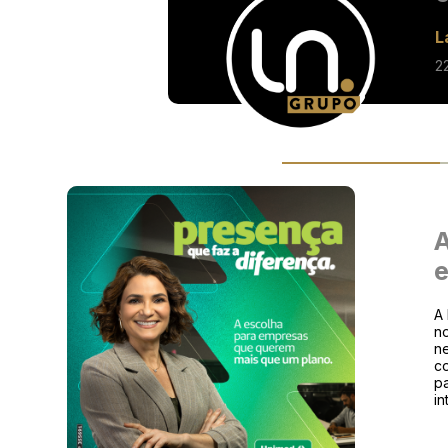
L
2
A
e
A 
no
ne
co
p
i