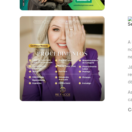
A 
no
ne
Já
re
ó
As
ca
C