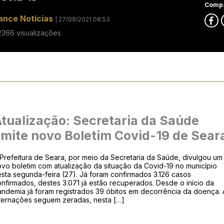
Compa
ance Notícias
| 27/09/2021 08:53
2366 visualizações
tualização: Secretaria da Saúde
mite novo Boletim Covid-19 de Sear
Prefeitura de Seara, por meio da Secretaria da Saúde, divulgou um
vo boletim com atualização da situação da Covid-19 no município
sta segunda-feira (27). Já foram confirmados 3.126 casos
nfirmados, destes 3.071 já estão recuperados. Desde o início da
andemia já foram registrados 39 óbitos em decorrência da doença. 
nternações seguem zeradas, nesta […]