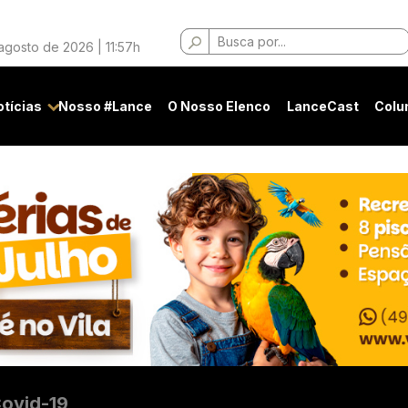
Buscar
agosto de 2026 | 11:57h
por:
otícias
Nosso #Lance
O Nosso Elenco
LanceCast
Colu
ovid-19