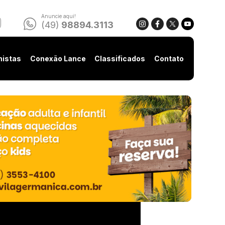
Anuncie aqui!
(49)
98894.3113
nistas
Conexão Lance
Classificados
Contato