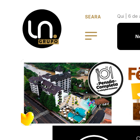
Qui | 6 de 
SEARA
N
C