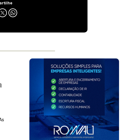
rtilhe
a
As