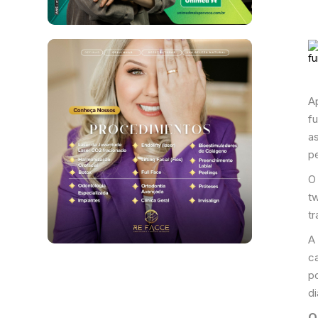
A
fu
a
p
O
t
tr
A
c
p
d
Q