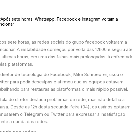
pós sete horas, as redes sociais do grupo facebook voltaram a
ncionar. A instabilidade começou por volta das 12h00 e seguiu at
s últimas horas, em uma das falhas mais prolongadas já enfrentad
elas plataformas.
 diretor de tecnologia do Facebook, Mike Schroepfer, usou o
witter para pedir desculpas e afirmou que as equipes estavam
abalhando para restauras as plataformas o mais rápido possível.
 fala do diretor destaca problemas de rede, mas não detalha a
ausa. Desde as 12h desta segunda-feira (04), os usários optaram
or usarem o Telegram ou Twitter para expressar a insatisfação
iante a queda das redes.
ueda nas redes