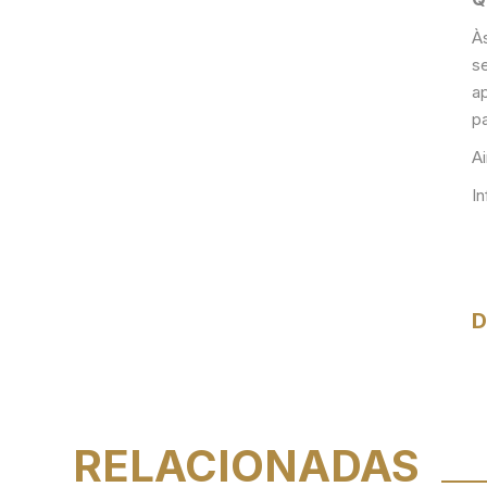
À
se
a
p
A
I
D
RELACIONADAS