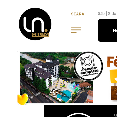
Sáb | 8 de
SEARA
N
V