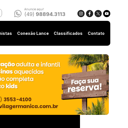
Anuncie aqui!
(49)
98894.3113
nistas
Conexão Lance
Classificados
Contato