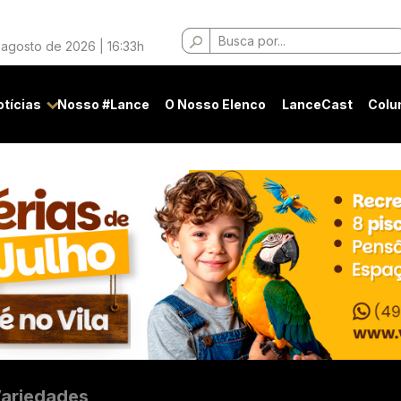
Buscar
 agosto de 2026 | 16:33h
por:
otícias
Nosso #Lance
O Nosso Elenco
LanceCast
Colu
ariedades