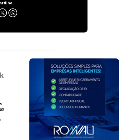
rtilhe
k
as
as
m