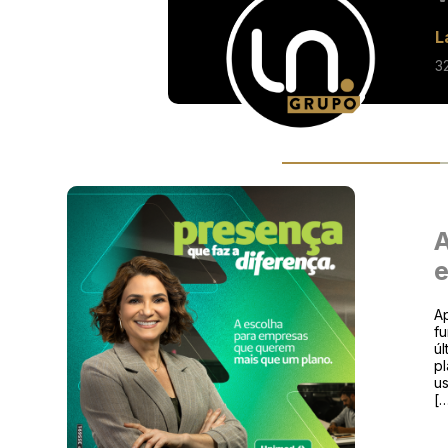
L
3
A
e
Ap
fu
úl
pl
us
[