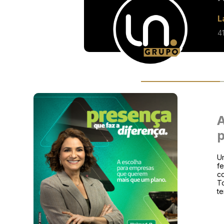
L
4
A
p
Um
fe
co
To
te