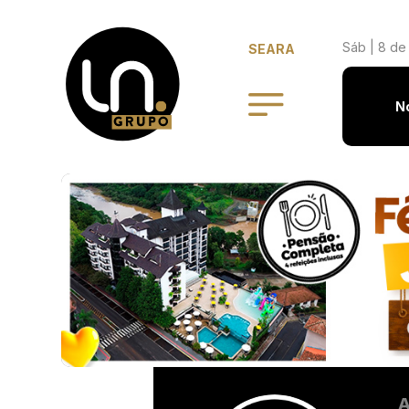
Sáb | 8 de
SEARA
N
A