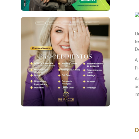
Um
te
D
A
Fi
Ai
a
i
D