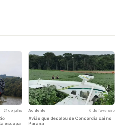
21 de julho
Acidente
6 de fevereiro
Rio
Avião que decolou de Concórdia cai no
sta escapa
Paraná