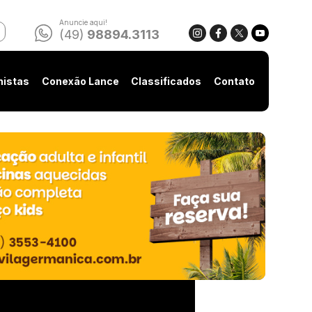
Anuncie aqui!
(49)
98894.3113
nistas
Conexão Lance
Classificados
Contato