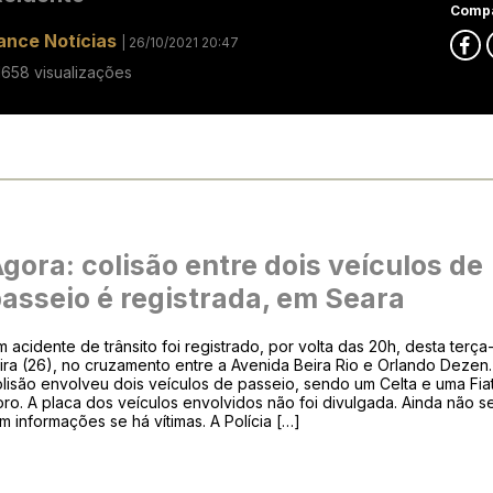
Compa
ance Notícias
| 26/10/2021 20:47
1658 visualizações
gora: colisão entre dois veículos de
asseio é registrada, em Seara
 acidente de trânsito foi registrado, por volta das 20h, desta terça
ira (26), no cruzamento entre a Avenida Beira Rio e Orlando Dezen.
lisão envolveu dois veículos de passeio, sendo um Celta e uma Fia
ro. A placa dos veículos envolvidos não foi divulgada. Ainda não s
m informações se há vítimas. A Polícia […]