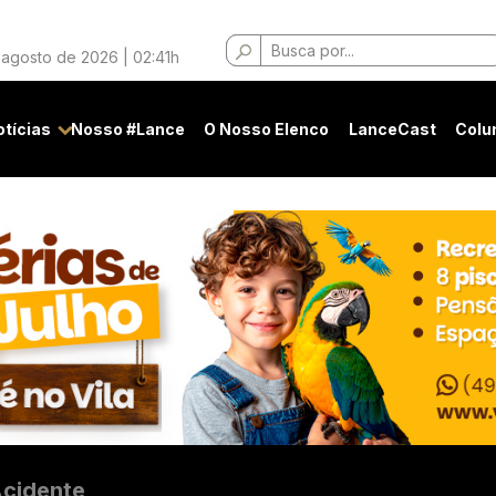
Buscar
 agosto de 2026 | 02:41h
por:
otícias
Nosso #Lance
O Nosso Elenco
LanceCast
Colu
cidente