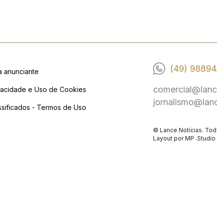
(49) 98894
a anunciante
comercial@lanc
vacidade e Uso de Cookies
jornalismo@lan
ssificados - Termos de Uso
© Lance Notícias. Tod
Layout por
MP .Studio 