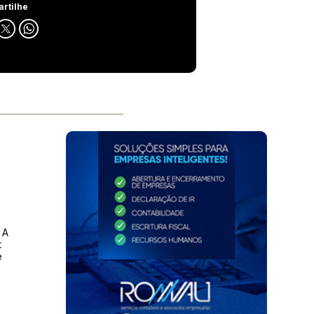
rtilhe
-
 A
t
e