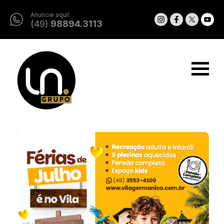
Anuncie aqui!
(49)
98894.3113