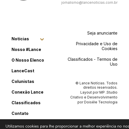
jornalismo@lancenoticias.com.br
Seja anunciante
Notícias
Privacidade e Uso de
Cookies
Nosso #Lance
Classificados - Termos de
O Nosso Elenco
Uso
LanceCast
Colunistas
© Lance Notícias. Todos
direitos reservados.
Conexão Lance
Layout por
MP .Studio
Criativo
e Desenvolvimento
por
Doiséle Tecnologia
Classificados
Contato
Utilizamos cookies para lhe proporcionar a melhor experiência no noss