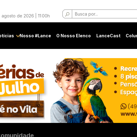
Buscar
 agosto de 2026 | 11:00h
por:
otícias
Nosso #Lance
O Nosso Elenco
LanceCast
Colu
omunidade