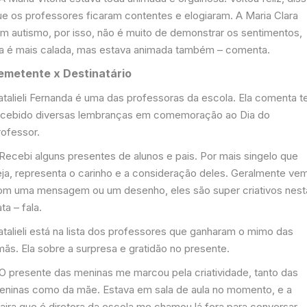
ue os professores ficaram contentes e elogiaram. A Maria Clara
em autismo, por isso, não é muito de demonstrar os sentimentos,
la é mais calada, mas estava animada também – comenta.
emetente x Destinatário
atalieli Fernanda é uma das professoras da escola. Ela comenta t
ecebido diversas lembranças em comemoração ao Dia do
rofessor.
 Recebi alguns presentes de alunos e pais. Por mais singelo que
eja, representa o carinho e a consideração deles. Geralmente ve
om uma mensagem ou um desenho, eles são super criativos nest
ta – fala.
atalieli está na lista dos professores que ganharam o mimo das
mãs. Ela sobre a surpresa e gratidão no presente.
 O presente das meninas me marcou pela criatividade, tanto das
eninas como da mãe. Estava em sala de aula no momento, e a
aira que é diretora da escola me chamou lá fora para conversar,