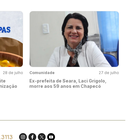
28 de julho
Comunidade
27 de julho
ite
Ex-prefeita de Seara, Laci Grigolo,
rnização
morre aos 59 anos em Chapecó
.3113