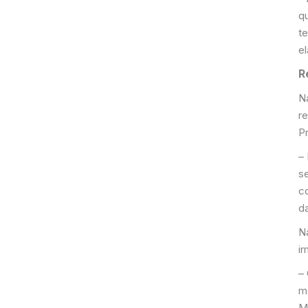
q
t
e
R
N
r
P
–
s
c
da
N
ir
–
m
M