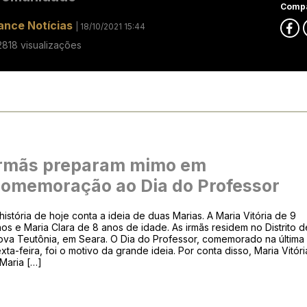
Compa
ance Notícias
| 18/10/2021 15:44
2818 visualizações
Irmãs preparam mimo em
omemoração ao Dia do Professor
história de hoje conta a ideia de duas Marias. A Maria Vitória de 9
os e Maria Clara de 8 anos de idade. As irmãs residem no Distrito d
ova Teutônia, em Seara. O Dia do Professor, comemorado na última
xta-feira, foi o motivo da grande ideia. Por conta disso, Maria Vitóri
Maria […]