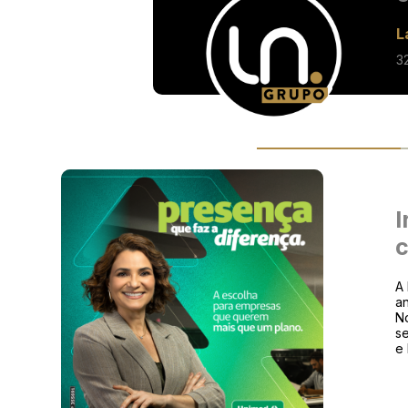
L
3
c
A 
an
N
se
e 