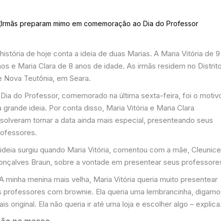
história de hoje conta a ideia de duas Marias. A Maria Vitória de 9
os e Maria Clara de 8 anos de idade. As irmãs residem no Distrit
e Nova Teutônia, em Seara.
 Dia do Professor, comemorado na última sexta-feira, foi o motiv
 grande ideia. Por conta disso, Maria Vitória e Maria Clara
esolveram tornar a data ainda mais especial, presenteando seus
rofessores.
 ideia surgiu quando Maria Vitória, comentou com a mãe, Cleunic
onçalves Braun, sobre a vontade em presentear seus professore
A minha menina mais velha, Maria Vitória queria muito presentear
s professores com brownie. Ela queria uma lembrancinha, digamo
is original. Ela não queria ir até uma loja e escolher algo – explica
ão na massa