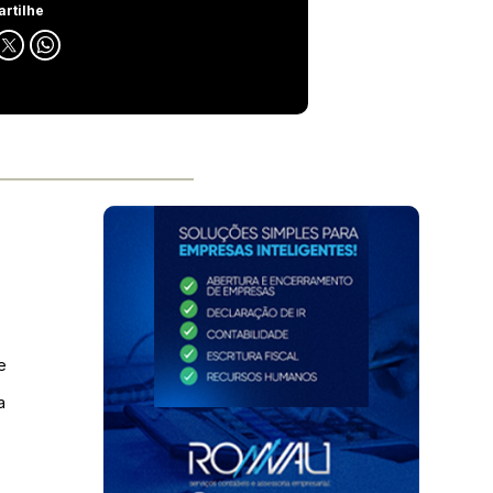
rtilhe
e
a