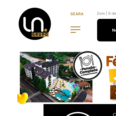
Dom | 9 de
SEARA
N
C