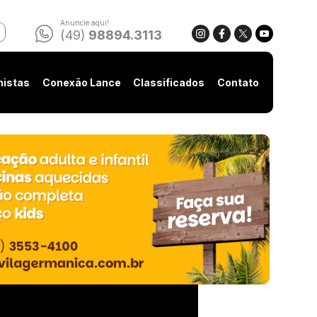
Anuncie aqui!
(49)
98894.3113
nistas
Conexão Lance
Classificados
Contato