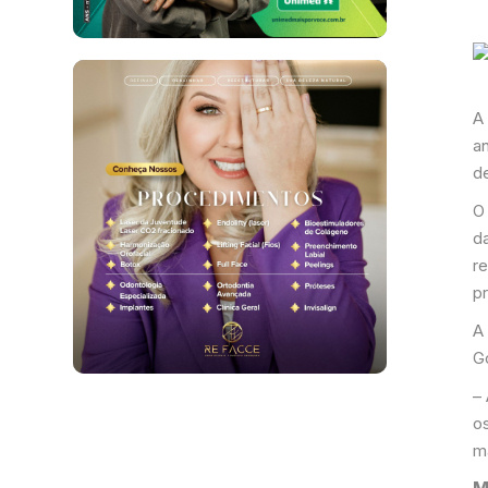
A 
an
d
O
da
r
p
A
G
– 
o
ma
M