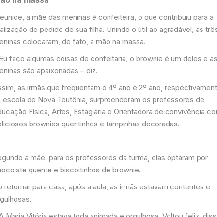
eunice, a mãe das meninas é confeiteira, o que contribuiu para a
alização do pedido de sua filha. Unindo o útil ao agradável, as trê
eninas colocaram, de fato, a mão na massa.
 Eu faço algumas coisas de confeitaria, o brownie é um deles e a
eninas são apaixonadas – diz.
ssim, as irmãs que frequentam o 4º ano e 2º ano, respectivament
a escola de Nova Teutônia, surpreenderam os professores de
ducação Física, Artes, Estagiária e Orientadora de convivência c
eliciosos brownies quentinhos e tampinhas decoradas.
egundo a mãe, para os professores da turma, elas optaram por
hocolate quente e biscoitinhos de brownie.
o retomar para casa, após a aula, as irmãs estavam contentes e
rgulhosas.
A Maria Vitória estava toda animada e orgulhosa. Voltou feliz, dis