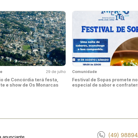
e
29 de julho
Comunidade
o de Concórdia terá festa,
Festival de Sopas promete no
nte e show de Os Monarcas
especial de sabor e confrate
(49) 98894
a anunciante