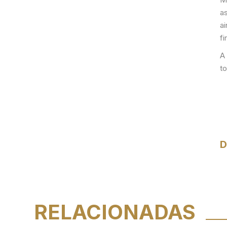
a
ai
fi
A
to
D
RELACIONADAS