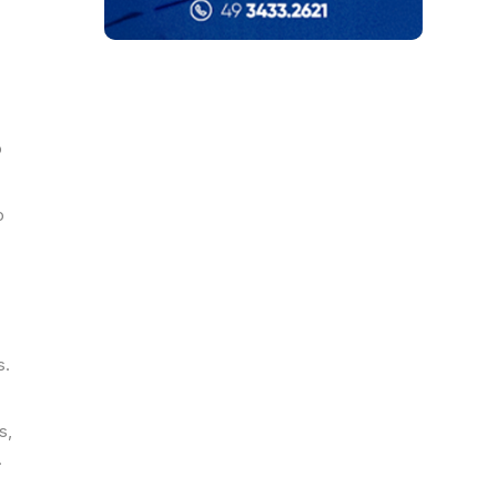
o
o
e
s.
s,
.