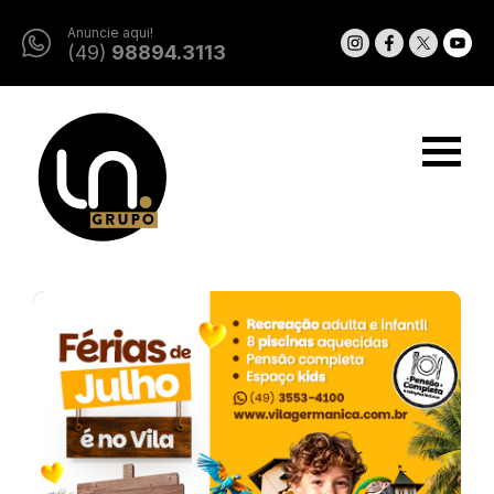
Anuncie aqui!
(49)
98894.3113