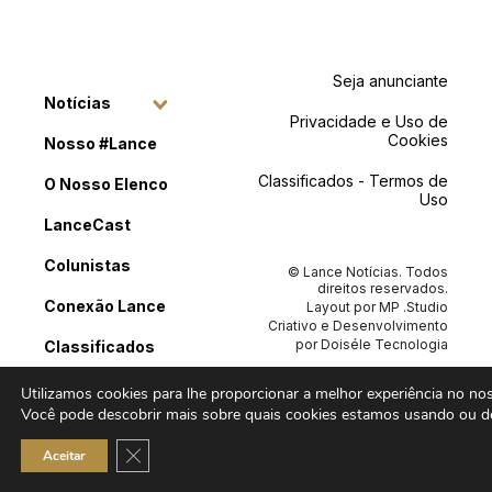
Seja anunciante
Notícias
Privacidade e Uso de
Cookies
Nosso #Lance
Classificados - Termos de
O Nosso Elenco
Uso
LanceCast
Colunistas
© Lance Notícias. Todos
direitos reservados.
Conexão Lance
Layout por
MP .Studio
Criativo
e Desenvolvimento
por
Doiséle Tecnologia
Classificados
Contato
Utilizamos cookies para lhe proporcionar a melhor experiência no noss
Você pode descobrir mais sobre quais cookies estamos usando ou de
Close GDPR Cookie Banner
Aceitar