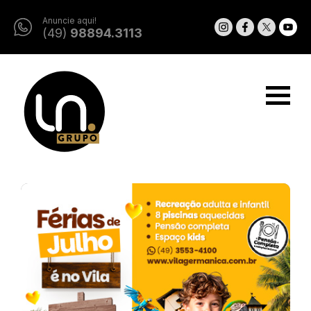
Anuncie aqui!
(49)
98894.3113