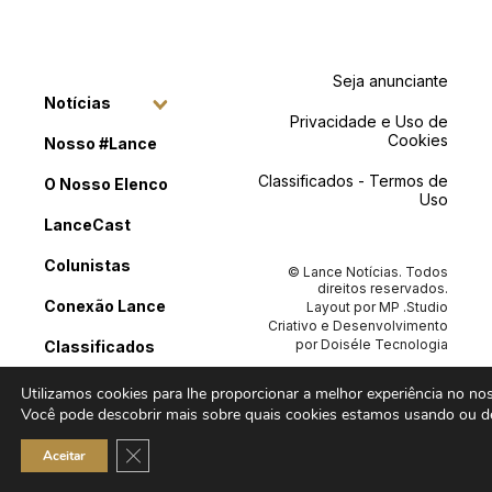
Seja anunciante
Notícias
Privacidade e Uso de
Cookies
Nosso #Lance
Classificados - Termos de
O Nosso Elenco
Uso
LanceCast
Colunistas
© Lance Notícias. Todos
direitos reservados.
Conexão Lance
Layout por
MP .Studio
Criativo
e Desenvolvimento
por
Doiséle Tecnologia
Classificados
Contato
Utilizamos cookies para lhe proporcionar a melhor experiência no noss
Você pode descobrir mais sobre quais cookies estamos usando ou de
Close GDPR Cookie Banner
Aceitar