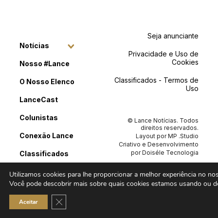
Seja anunciante
Notícias
Privacidade e Uso de
Cookies
Nosso #Lance
Classificados - Termos de
O Nosso Elenco
Uso
LanceCast
Colunistas
© Lance Notícias. Todos
direitos reservados.
Conexão Lance
Layout por
MP .Studio
Criativo
e Desenvolvimento
por
Doiséle Tecnologia
Classificados
Contato
Utilizamos cookies para lhe proporcionar a melhor experiência no noss
Você pode descobrir mais sobre quais cookies estamos usando ou de
Close GDPR Cookie Banner
Aceitar