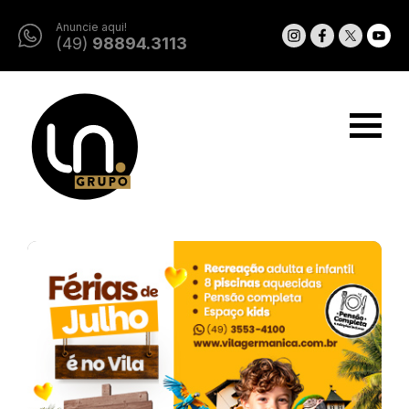
Anuncie aqui!
(49)
98894.3113