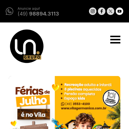
Anuncie aqui!
(49)
98894.3113