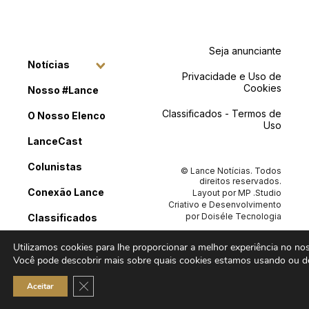
Seja anunciante
Notícias
Privacidade e Uso de
Cookies
Nosso #Lance
Classificados - Termos de
O Nosso Elenco
Uso
LanceCast
Colunistas
© Lance Notícias. Todos
direitos reservados.
Conexão Lance
Layout por
MP .Studio
Criativo
e Desenvolvimento
por
Doiséle Tecnologia
Classificados
Contato
Utilizamos cookies para lhe proporcionar a melhor experiência no noss
Você pode descobrir mais sobre quais cookies estamos usando ou de
Close GDPR Cookie Banner
Aceitar