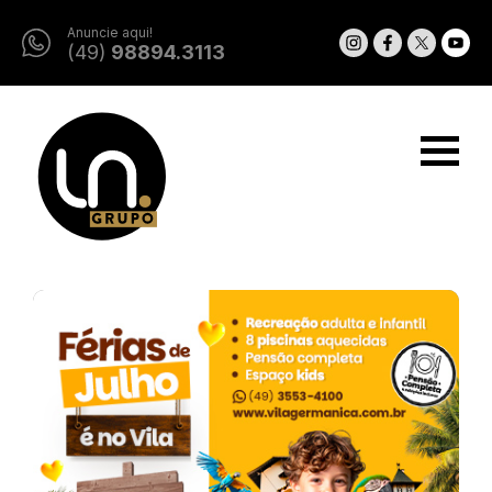
Anuncie aqui!
(49)
98894.3113