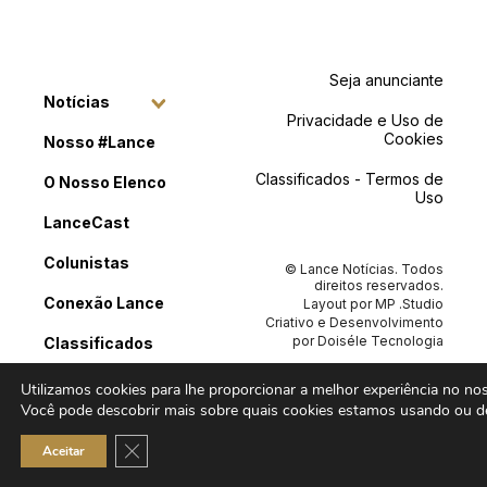
Seja anunciante
Notícias
Privacidade e Uso de
Cookies
Nosso #Lance
Classificados - Termos de
O Nosso Elenco
Uso
LanceCast
Colunistas
© Lance Notícias. Todos
direitos reservados.
Conexão Lance
Layout por
MP .Studio
Criativo
e Desenvolvimento
por
Doiséle Tecnologia
Classificados
Contato
Utilizamos cookies para lhe proporcionar a melhor experiência no noss
Você pode descobrir mais sobre quais cookies estamos usando ou de
Close GDPR Cookie Banner
Aceitar