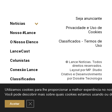
Seja anunciante
Notícias
Privacidade e Uso de
Cookies
Nosso #Lance
Classificados - Termos de
O Nosso Elenco
Uso
LanceCast
Colunistas
© Lance Notícias. Todos
direitos reservados.
Conexão Lance
Layout por
MP .Studio
Criativo
e Desenvolvimento
por
Doiséle Tecnologia
Classificados
Contato
Utilizamos cookies para lhe proporcionar a melhor experiência no noss
Você pode descobrir mais sobre quais cookies estamos usando ou de
Close GDPR Cookie Banner
Aceitar