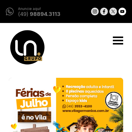
Anuncie aqui!
(49)
98894.3113