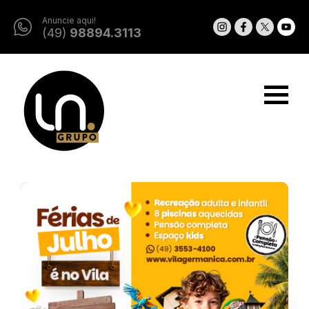
Anuncie aqui!
(49)
98894.3113