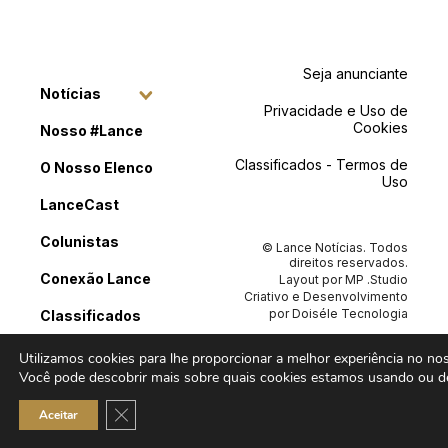
Seja anunciante
Notícias
Privacidade e Uso de
Cookies
Nosso #Lance
Classificados - Termos de
O Nosso Elenco
Uso
LanceCast
Colunistas
© Lance Notícias. Todos
direitos reservados.
Conexão Lance
Layout por
MP .Studio
Criativo
e Desenvolvimento
por
Doiséle Tecnologia
Classificados
Contato
Utilizamos cookies para lhe proporcionar a melhor experiência no noss
Você pode descobrir mais sobre quais cookies estamos usando ou de
Close GDPR Cookie Banner
Aceitar