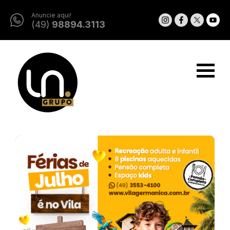
Anuncie aqui!
(49)
98894.3113