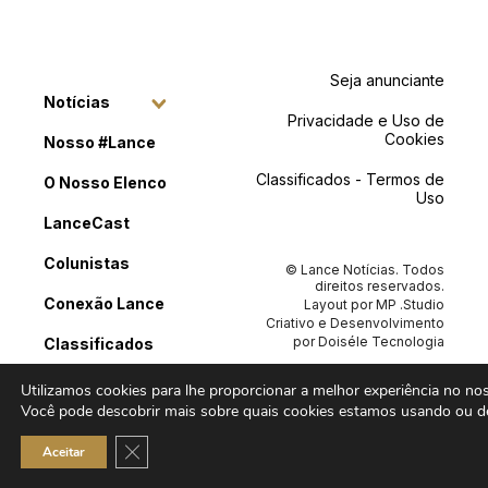
Seja anunciante
Notícias
Privacidade e Uso de
Cookies
Nosso #Lance
Classificados - Termos de
O Nosso Elenco
Uso
LanceCast
Colunistas
© Lance Notícias. Todos
direitos reservados.
Conexão Lance
Layout por
MP .Studio
Criativo
e Desenvolvimento
por
Doiséle Tecnologia
Classificados
Contato
Utilizamos cookies para lhe proporcionar a melhor experiência no noss
Você pode descobrir mais sobre quais cookies estamos usando ou de
Close GDPR Cookie Banner
Aceitar