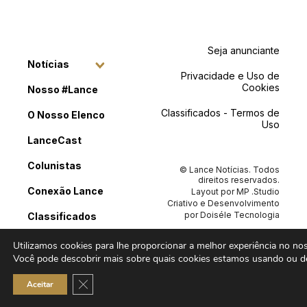
Seja anunciante
Notícias
Privacidade e Uso de
Cookies
Nosso #Lance
Classificados - Termos de
O Nosso Elenco
Uso
LanceCast
Colunistas
© Lance Notícias. Todos
direitos reservados.
Conexão Lance
Layout por
MP .Studio
Criativo
e Desenvolvimento
por
Doiséle Tecnologia
Classificados
Contato
Utilizamos cookies para lhe proporcionar a melhor experiência no noss
Você pode descobrir mais sobre quais cookies estamos usando ou de
Close GDPR Cookie Banner
Aceitar