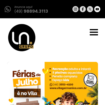
Anuncie aqui!
(49)
98894.3113