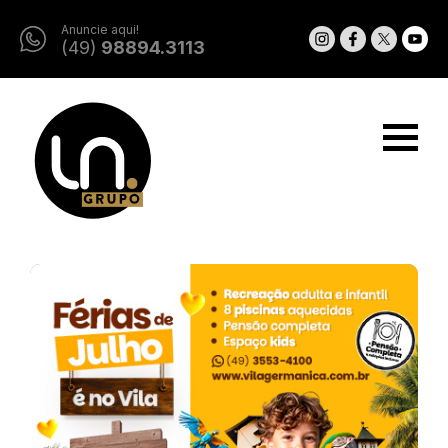
Anuncie aqui!
(49)
98894.3113