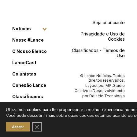
Seja anunciante
Notícias
Privacidade e Uso de
Cookies
Nosso #Lance
Classificados - Termos de
O Nosso Elenco
Uso
LanceCast
Colunistas
© Lance Notícias. Todos
direitos reservados.
Conexão Lance
Layout por
MP .Studio
Criativo
e Desenvolvimento
por
Doiséle Tecnologia
Classificados
Contato
Utilizamos cookies para lhe proporcionar a melhor experiência no noss
Você pode descobrir mais sobre quais cookies estamos usando ou de
Close GDPR Cookie Banner
Aceitar